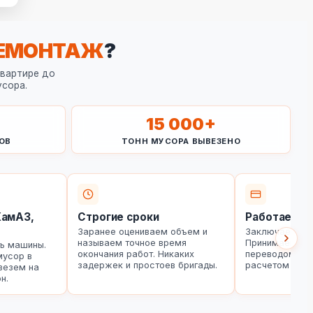
ЕМОНТАЖ
?
квартире до
сора.
15 000
+
ОВ
ТОНН МУСОРА ВЫВЕЗЕНО
КамАЗ,
Строгие сроки
Работаем о
Заранее оцениваем объем и
Заключаем дог
называем точное время
Принимаем опл
ть машины.
окончания работ. Никаких
переводом и 
мусор в
задержек и простоев бригады.
расчетом с НД
везем на
н.