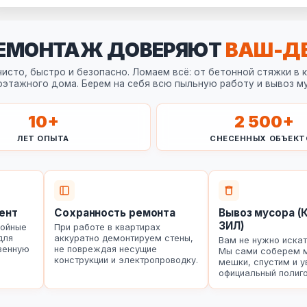
ЕМОНТАЖ ДОВЕРЯЮТ
ВАШ-Д
исто, быстро и безопасно. Ломаем всё: от бетонной стяжки в 
оэтажного дома. Берем на себя всю пыльную работу и вывоз му
10
+
2 500
+
ЛЕТ ОПЫТА
СНЕСЕННЫХ ОБЪЕКТ
ент
Сохранность ремонта
Вывоз мусора (
ЗИЛ)
бойные
При работе в квартирах
для
аккуратно демонтируем стены,
Вам не нужно иска
венную
не повреждая несущие
Мы сами соберем 
конструкции и электропроводку.
мешки, спустим и у
официальный полиго