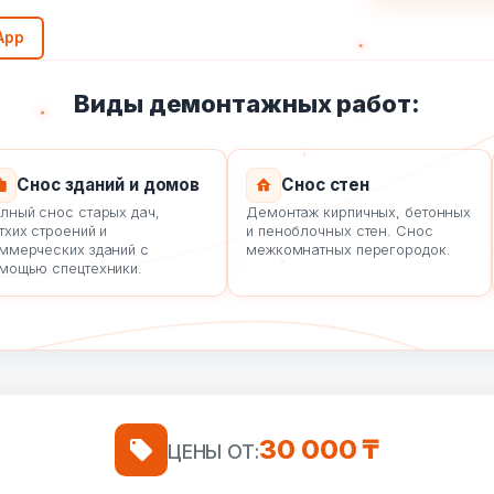
App
Виды демонтажных работ:
Снос зданий и домов
Снос стен
й снос старых дач,
Демонтаж кирпичных, бетонных
х строений и
и пеноблочных стен. Снос
рческих зданий с
межкомнатных перегородок.
ью спецтехники.
30 000 ₸
ЦЕНЫ ОТ: