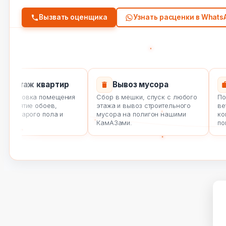
Вызвать оценщика
Узнать расценки в Whats
онтаж квартир
Вывоз мусора
дготовка помещения
Сбор в мешки, спуск с любого
Полны
 снятие обоев,
этажа и вывоз строительного
ветхи
, старого пола и
мусора на полигон нашими
комме
КамАЗами.
помощ