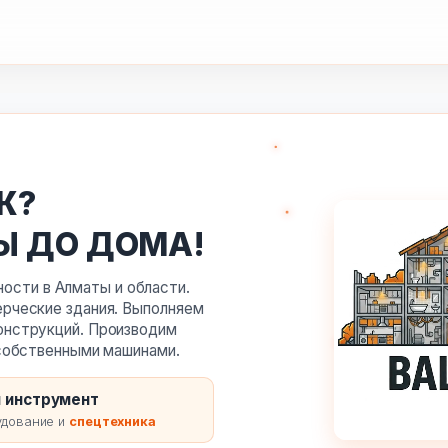
Ж?
Ы ДО ДОМА!
сти в Алматы и области.
ерческие здания. Выполняем
онструкций. Производим
 собственными машинами.
 инструмент
дование и
спецтехника